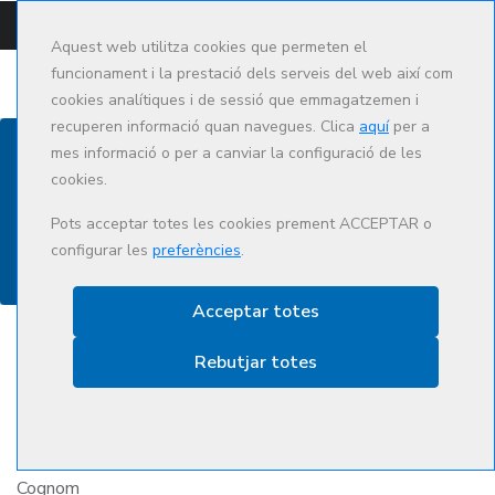
CAMPUS
CAT
ES
Aquest web utilitza cookies que permeten el
funcionament i la prestació dels serveis del web així com
cookies analítiques i de sessió que emmagatzemen i
recuperen informació quan navegues. Clica
aquí
per a
mes informació o per a canviar la configuració de les
cookies.
Contacte
Pots acceptar totes les cookies prement ACCEPTAR o
configurar les
preferències
.
Acceptar totes
Rebutjar totes
Nom
Cognom