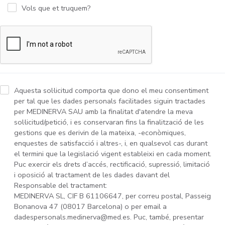
Vols que et truquem?
Aquesta sol·licitud comporta que dono el meu consentiment
per tal que les dades personals facilitades siguin tractades
per MEDINERVA SAU amb la finalitat d'atendre la meva
sol·licitud/petició, i es conservaran fins la finalització de les
gestions que es derivin de la mateixa, -econòmiques,
enquestes de satisfacció i altres-, i, en qualsevol cas durant
el termini que la legislació vigent estableixi en cada moment.
Puc exercir els drets d’accés, rectificació, supressió, limitació
i oposició al tractament de les dades davant del
Responsable del tractament:
MEDINERVA SL, CIF B 61106647, per correu postal, Passeig
Bonanova 47 (08017 Barcelona) o per email a
dadespersonals.medinerva@med.es. Puc, també, presentar