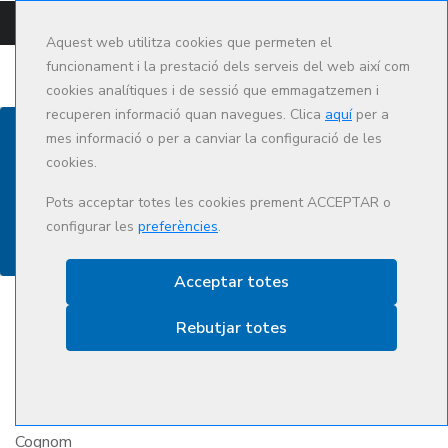
CAMPUS
CAT
ES
Aquest web utilitza cookies que permeten el
funcionament i la prestació dels serveis del web així com
cookies analítiques i de sessió que emmagatzemen i
recuperen informació quan navegues. Clica
aquí
per a
mes informació o per a canviar la configuració de les
cookies.
Contacte
Pots acceptar totes les cookies prement ACCEPTAR o
configurar les
preferències
.
Acceptar totes
Rebutjar totes
Nom
Cognom