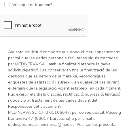
Vols que et truquem?
Aquesta sol·licitud comporta que dono el meu consentiment
per tal que les dades personals facilitades siguin tractades
per MEDINERVA SAU amb la finalitat d'atendre la meva
sol·licitud/petició, i es conservaran fins la finalització de les
gestions que es derivin de la mateixa, -econòmiques,
enquestes de satisfacció i altres-, i, en qualsevol cas durant
el termini que la legislació vigent estableixi en cada moment.
Puc exercir els drets d’accés, rectificació, supressió, limitació
i oposició al tractament de les dades davant del
Responsable del tractament:
MEDINERVA SL, CIF B 61106647, per correu postal, Passeig
Bonanova 47 (08017 Barcelona) o per email a
dadespersonals.medinerva@med.es. Puc, també, presentar