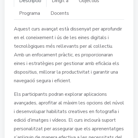
Descripció
Dirigit a
Objectius
Programa
Docents
Aquest curs avançat està dissenyat per aprofundir
en el coneixement i ús de les eines digitals i
tecnològiques més rellevants per al col·lectiu.
Amb un enfocament pràctic, es proporcionaran
eines i estratègies per gestionar amb eficàcia els
dispositius, millorar la productivitat i garantir una
navegació segura i eficient.
Els participants podran explorar aplicacions
avançades, aprofitar al màxim les opcions del núvol
i desenvolupar habilitats creatives en fotografia i
edició d’imatges i vídeos. El curs inclourà suport
personalitzat per assegurar que els aprenentatges
s’apliquin de manera efectiva a les necessitats del