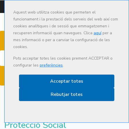
CAMPUS
CAT
ES
Aquest web utilitza cookies que permeten el
funcionament i la prestació dels serveis del web així com
cookies analítiques i de sessió que emmagatzemen i
recuperen informació quan navegues. Clica
aquí
per a
mes informació o per a canviar la configuració de les
cookies.
Cerca
Pots acceptar totes les cookies prement ACCEPTAR o
configurar les
preferències
.
Acceptar totes
Rebutjar totes
Informàtica nivell avançat
Finançat pel Programa de
Protecció Social