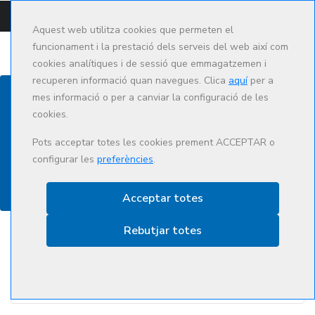
CAMPUS
CAT
ES
Aquest web utilitza cookies que permeten el
funcionament i la prestació dels serveis del web així com
cookies analítiques i de sessió que emmagatzemen i
recuperen informació quan navegues. Clica
aquí
per a
mes informació o per a canviar la configuració de les
cookies.
Oferta formativa
Pots acceptar totes les cookies prement ACCEPTAR o
configurar les
preferències
.
Acceptar totes
Rebutjar totes