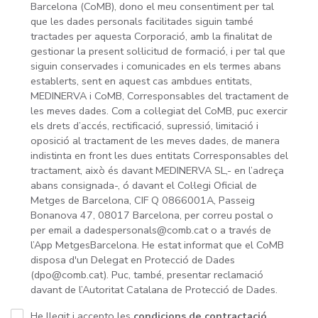
Barcelona (CoMB), dono el meu consentiment per tal
que les dades personals facilitades siguin també
tractades per aquesta Corporació, amb la finalitat de
gestionar la present sol·licitud de formació, i per tal que
siguin conservades i comunicades en els termes abans
establerts, sent en aquest cas ambdues entitats,
MEDINERVA i CoMB, Corresponsables del tractament de
les meves dades. Com a col·legiat del CoMB, puc exercir
els drets d’accés, rectificació, supressió, limitació i
oposició al tractament de les meves dades, de manera
indistinta en front les dues entitats Corresponsables del
tractament, això és davant MEDINERVA SL,- en l’adreça
abans consignada-, ó davant el Col·legi Oficial de
Metges de Barcelona, CIF Q 0866001A, Passeig
Bonanova 47, 08017 Barcelona, per correu postal o
per email a dadespersonals@comb.cat o a través de
l’App MetgesBarcelona. He estat informat que el CoMB
disposa d'un Delegat en Protecció de Dades
(dpo@comb.cat). Puc, també, presentar reclamació
davant de l’Autoritat Catalana de Protecció de Dades.
He llegit i accepto les
condicions de contractació