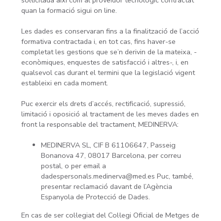
sol·licitada així com al proveïdor tecnològic contractat
quan la formació sigui on line.
Les dades es conservaran fins a la finalització de l’acció
formativa contractada i, en tot cas, fins haver-se
completat les gestions que se’n derivin de la mateixa, -
econòmiques, enquestes de satisfacció i altres-, i, en
qualsevol cas durant el termini que la legislació vigent
estableixi en cada moment.
Puc exercir els drets d’accés, rectificació, supressió,
limitació i oposició al tractament de les meves dades en
front la responsable del tractament, MEDINERVA:
MEDINERVA SL, CIF B 61106647, Passeig
Bonanova 47, 08017 Barcelona, per correu
postal, o per email a
dadespersonals.medinerva@med.es Puc, també,
presentar reclamació davant de l’Agència
Espanyola de Protecció de Dades.
En cas de ser col·legiat del Col·legi Oficial de Metges de