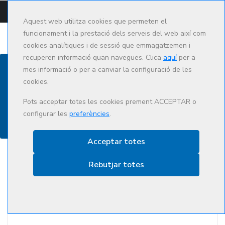
CAMPUS
CAT
ES
Aquest web utilitza cookies que permeten el
funcionament i la prestació dels serveis del web així com
cookies analítiques i de sessió que emmagatzemen i
recuperen informació quan navegues. Clica
aquí
per a
mes informació o per a canviar la configuració de les
cookies.
Inscripció
Pots acceptar totes les cookies prement ACCEPTAR o
configurar les
preferències
.
Acceptar totes
Rebutjar totes
Dades personals
Nom (com consta en el teu DNI/passaport)