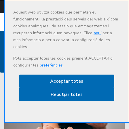
CAMPUS
CAT
ES
Aquest web utilitza cookies que permeten el
funcionament i la prestació dels serveis del web així com
cookies analítiques i de sessió que emmagatzemen i
recuperen informació quan navegues. Clica
aquí
per a
mes informació o per a canviar la configuració de les
cookies.
Actualitat
Pots acceptar totes les cookies prement ACCEPTAR o
configurar les
preferències
.
Acceptar totes
Rebutjar totes