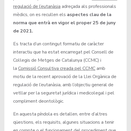
regulació de l’eutanàsia
adreçada als professionals
mèdics, on es recullen els
aspectes clau de la
norma que entrà en vigor el proper 25 de juny
de 2021.
Es tracta d’un contingut formatiu de caràcter
interactiu que ha estat encarregat pel Consell de
Col·legis de Metges de Catalunya (CCMC) i
la
Comissió Consultiva creada pel CCMC
amb
motiu de la recent aprovació de la Llei Orgànica de
regulació de l’eutanàsia, amb l’objectiu general de
vetllar per la seguretat jurídica i medicolegal i pel
compliment deontològic.
En aquesta píndola es detallen, entre d’altres
qüestions, els requisits, algunes situacions a tenir
en compte o el funcionament del procediment que