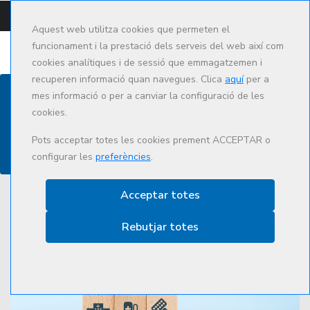
CAMPUS
CAT
ES
Aquest web utilitza cookies que permeten el
funcionament i la prestació dels serveis del web així com
cookies analítiques i de sessió que emmagatzemen i
recuperen informació quan navegues. Clica
aquí
per a
mes informació o per a canviar la configuració de les
cookies.
Actualitat
Pots acceptar totes les cookies prement ACCEPTAR o
configurar les
preferències
.
Acceptar totes
Rebutjar totes