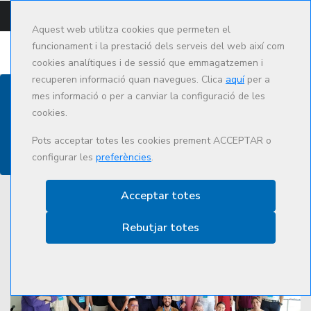
CAMPUS
CAT
ES
Aquest web utilitza cookies que permeten el
funcionament i la prestació dels serveis del web així com
cookies analítiques i de sessió que emmagatzemen i
recuperen informació quan navegues. Clica
aquí
per a
mes informació o per a canviar la configuració de les
cookies.
Actualitat
Pots acceptar totes les cookies prement ACCEPTAR o
configurar les
preferències
.
Acceptar totes
Rebutjar totes