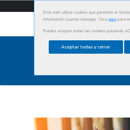
CAT
ES
Esta web utiliza cookies que permiten el funci
información cuando navegas. Clica
aquí
para má
Puedes aceptar todas las cookies pulsando A
Aceptar todas y cerrar
Que hacemos